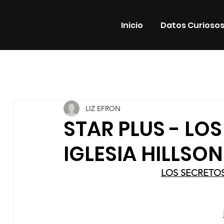
Inicio
Datos Curioso
Todas las entradas
Estrenos
Noticias
Datos Cur
LIZ EFRON
Promos
Teatro
Plataformas
Entrevistas
STAR PLUS - LO
IGLESIA HILLSO
LOS SECRETOS