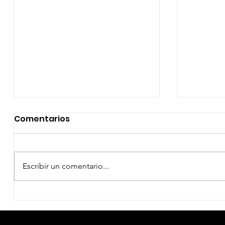
Comentarios
Escribir un comentario...
EL DIA D: BAJO PRESION -
LA MUE
DATOS CURIOSOS por LIZ
- DATOS
GIL
GIL