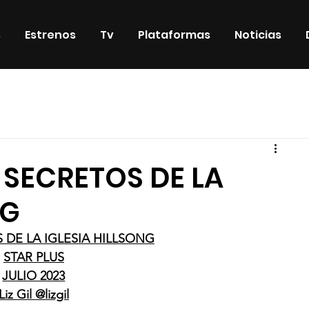
s
Estrenos
Tv
Plataformas
Noticias
iosos
DVD & Blu-Ray
Eventos
Eventos especiales
S SECRETOS DE LA
NG
 DE LA IGLESIA HILLSONG
STAR PLUS
JULIO 2023
Liz Gil @lizgil