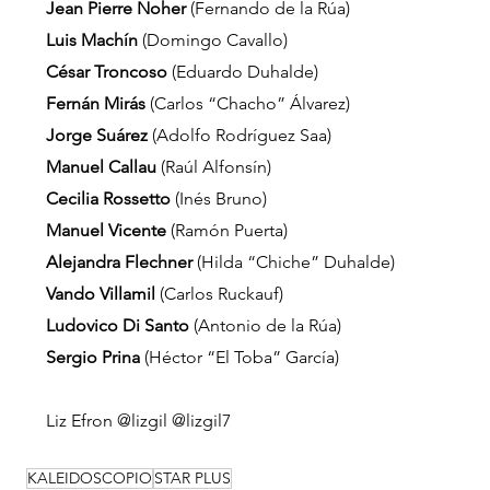
Jean Pierre Noher
 (Fernando de la Rúa) 
Luis Machín
 (Domingo Cavallo)
César Troncoso
 (Eduardo Duhalde) 
Fernán Mirás
 (Carlos “Chacho” Álvarez) 
Jorge Suárez
 (Adolfo Rodríguez Saa)
Manuel Callau
 (Raúl Alfonsín)
Cecilia Rossetto
 (Inés Bruno) 
Manuel Vicente
 (Ramón Puerta) 
Alejandra Flechner
 (Hilda “Chiche” Duhalde)
Vando Villamil
 (Carlos Ruckauf)
Ludovico Di Santo 
(Antonio de la Rúa)  
Sergio Prina
 (Héctor “El Toba” García)
Liz Efron @lizgil @lizgil7
KALEIDOSCOPIO
STAR PLUS