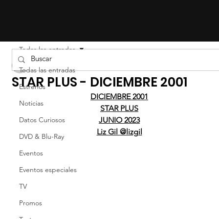
Todas las entradas
LIZ EFRON
Todas las entradas
STAR PLUS - DICIEMBRE 2001
Estrenos
DICIEMBRE 2001
Noticias
STAR PLUS
Datos Curiosos
JUNIO 2023
Liz Gil @lizgil
DVD & Blu-Ray
Eventos
Eventos especiales
TV
Promos