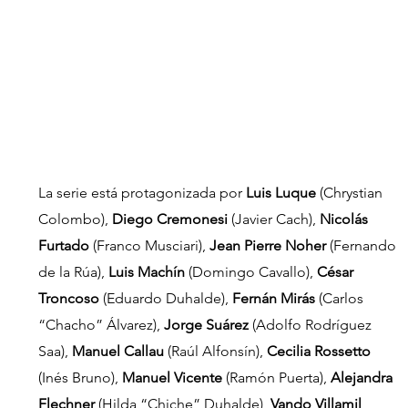
La serie
está protagonizada por 
Luis Luque
 (Chrystian 
Colombo), 
Diego Cremonesi 
(Javier Cach), 
Nicolás 
Furtado
 (Franco Musciari), 
Jean Pierre Noher
 (Fernando 
de la Rúa), 
Luis Machín
 (Domingo Cavallo), 
César 
Troncoso
 (Eduardo Duhalde), 
Fernán Mirás
 (Carlos 
“Chacho” Álvarez), 
Jorge Suárez
 (Adolfo Rodríguez 
Saa), 
Manuel Callau
 (Raúl Alfonsín), 
Cecilia Rossetto
(Inés Bruno), 
Manuel Vicente
 (Ramón Puerta), 
Alejandra 
Flechner
 (Hilda “Chiche” Duhalde), 
Vando Villamil