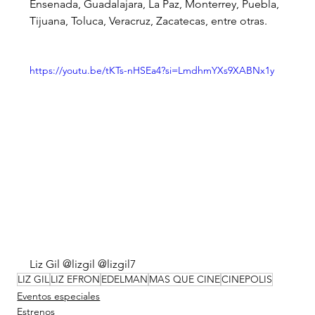
Ensenada, Guadalajara, La Paz, Monterrey, Puebla, 
Tijuana, Toluca, Veracruz, Zacatecas, entre otras.  
https://youtu.be/tKTs-nHSEa4?si=LmdhmYXs9XABNx1y
Liz Gil @lizgil @lizgil7
LIZ GIL
LIZ EFRON
EDELMAN
MAS QUE CINE
CINEPOLIS
Eventos especiales
Estrenos