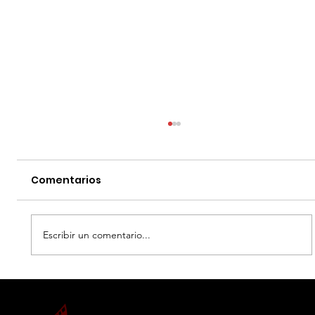
Comentarios
Escribir un comentario...
SIX FLAGS MEXICO - HEROES Y
VILLANOS