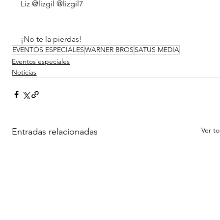
Liz @lizgil @lizgil7 
¡No te la pierdas!
EVENTOS ESPECIALES
WARNER BROS
SATUS MEDIA
Eventos especiales
Noticias
Ver t
Entradas relacionadas