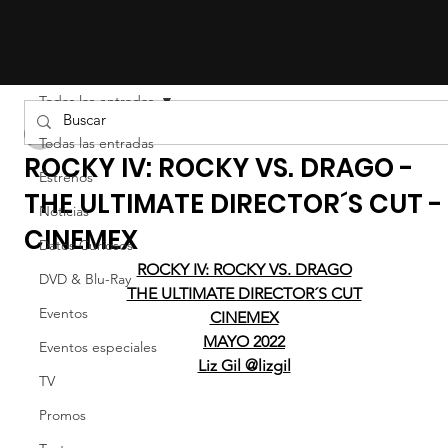
Todas las entradas
Liz Gil
Todas las entradas
ROCKY IV: ROCKY VS. DRAGO -
Estrenos
THE ULTIMATE DIRECTOR´S CUT -
Noticias
CINEMEX
Datos Curiosos
ROCKY IV: ROCKY VS. DRAGO
DVD & Blu-Ray
THE ULTIMATE DIRECTOR´S CUT
Eventos
CINEMEX
MAYO 2022
Eventos especiales
Liz Gil @lizgil
TV
Promos