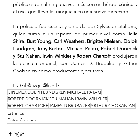
público subir al ring una vez más con un héroe icónico y 
el rival que llevó la franquicia en una nueva dirección.
La película fue escrita y dirigida por Sylvester Stallone, 
quien sumó a un reparto de primer nivel como
 Talia 
Shire, Burt Young, Carl Weathers, Brigitte Nielsen, Dolph 
Lundgren, Tony Burton, Michael Pataki, Robert Doornick 
y Stu Nahan. Irwin Winkler y Robert Chartoff 
produjeron 
la película original, con James D. Brubaker y Arthur 
Chobanian como productores ejecutivos.
Liz Gil @lizgil @lizgil7
CINEMEX
DOLPH LUNDGREN
MICHAEL PATAKI
ROBERT DOORNICK
STU NAHAN
IRWIN WINKLER
ROBERT CHARTOFF
JAMES D BRUBAKER
ARTHUR CHOBANIAN
Estrenos
Datos Curiosos