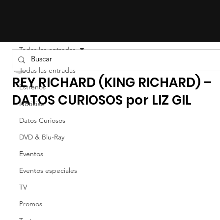
Todas las entradas
Liz Gil
Todas las entradas
REY RICHARD (KING RICHARD) –
Estrenos
DATOS CURIOSOS por LIZ GIL
Noticias
Datos Curiosos
DVD & Blu-Ray
Eventos
Eventos especiales
TV
Promos