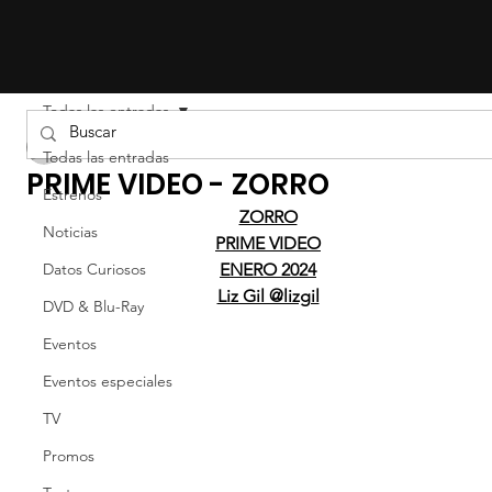
Todas las entradas
LIZ EFRON
Todas las entradas
PRIME VIDEO - ZORRO
Estrenos
ZORRO
Noticias
PRIME VIDEO
Datos Curiosos
ENERO 2024
Liz Gil @lizgil
DVD & Blu-Ray
Eventos
Eventos especiales
TV
Promos