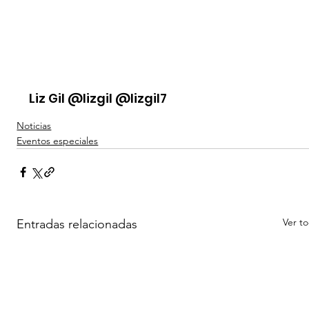
Liz Gil @lizgil @lizgil7
Noticias
Eventos especiales
Ver t
Entradas relacionadas