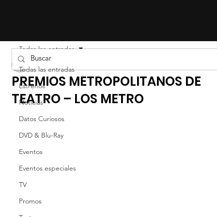
Todas las entradas
Liz Gil
Todas las entradas
PREMIOS METROPOLITANOS DE
Estrenos
TEATRO – LOS METRO
Noticias
Datos Curiosos
DVD & Blu-Ray
Eventos
Eventos especiales
TV
Promos