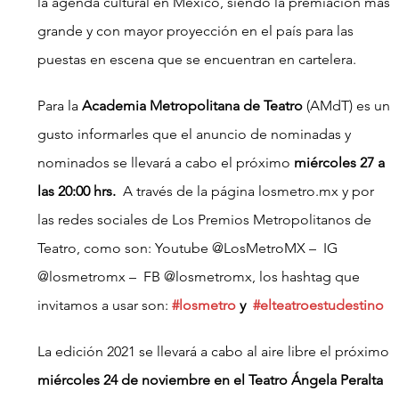
la agenda cultural en México, siendo la premiación más 
grande y con mayor proyección en el país para las 
puestas en escena que se encuentran en cartelera.
Para la 
Academia Metropolitana de Teatro
 (AMdT) es un 
gusto informarles que el anuncio de nominadas y 
nominados se llevará a cabo el próximo 
miércoles 27 a 
las 20:00 hrs.
  A través de la página losmetro.mx y por 
las redes sociales de Los Premios Metropolitanos de 
Teatro, como son: Youtube @LosMetroMX –  IG 
@losmetromx –  FB @losmetromx, los hashtag que  
invitamos a usar son:
#losmetro
 y  
#elteatroestudestino
La edición 2021 se llevará a cabo al aire libre el próximo 
miércoles 24 de noviembre en el Teatro Ángela Peralta 