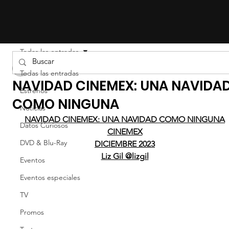
Todas las entradas
LIZ EFRON
Todas las entradas
NAVIDAD CINEMEX: UNA NAVIDA
Estrenos
COMO NINGUNA
Noticias
NAVIDAD CINEMEX: UNA NAVIDAD COMO NINGUNA
Datos Curiosos
CINEMEX
DVD & Blu-Ray
DICIEMBRE 2023
Liz Gil @lizgil
Eventos
Eventos especiales
TV
Promos