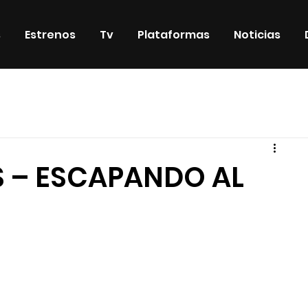
s
Estrenos
Tv
Plataformas
Noticias
iosos
DVD & Blu-Ray
Eventos
Eventos especiales
S – ESCAPANDO AL