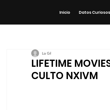
Inicio
Datos Curioso
Todas las entradas
Estrenos
Noticias
Datos Cur
Liz Gil
Promos
Teatro
Plataformas
Entrevistas
LIFETIME MOVIE
CULTO NXIVM