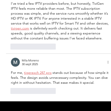
I’ve tried a few IPTV providers before, but honestly, TiviGen 
IPTV feels more reliable than most. The IPTV subscription 
process was simple, and the service runs smoothly whether it’s 
HD IPTV or 4K IPTV. For anyone interested in a stable IPTV 
service that works well on IPTV for Smart TV and other devices, 
tivigen.com
 is definitely worth checking out. It delivers fast 
speeds, good quality channels, and a viewing experience 
without the constant buffering issues I’ve faced elsewhere.
Me gusta
Reaccionar
Mila Moreno
30 sept 2025
For me, 
tigerexch 247 pro
 stands out because of how simple it 
feels. The design avoids unnecessary complexity. You can dive 
right in without hesitation. That ease makes it special.
Me gusta
Reaccionar