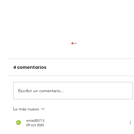
4 comentarios
Escribir un comentario...
Lo más nuevo
LA MUERTE DE ROBIN HOOD - DATOS
CURIOSOS por LIZ GIL
emad55713
09 oct 2025