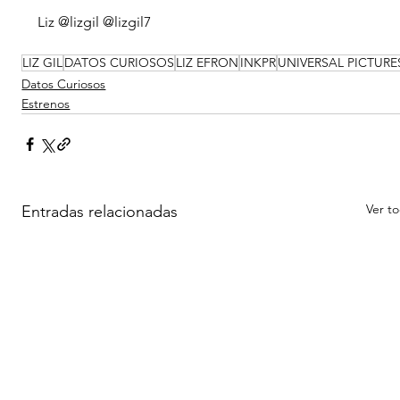
Liz @lizgil @lizgil7
LIZ GIL
DATOS CURIOSOS
LIZ EFRON
INKPR
UNIVERSAL PICTURE
Datos Curiosos
Estrenos
Ver t
Entradas relacionadas