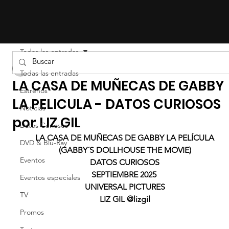
Todas las entradas
Liz Gil
Todas las entradas
LA CASA DE MUÑECAS DE GABBY
Estrenos
LA PELICULA - DATOS CURIOSOS
Noticias
por LIZ GIL
Datos Curiosos
LA CASA DE MUÑECAS DE GABBY LA PELÍCULA
DVD & Blu-Ray
(GABBY´S DOLLHOUSE THE MOVIE)
Eventos
DATOS CURIOSOS
SEPTIEMBRE 2025 
Eventos especiales
UNIVERSAL PICTURES
TV
LIZ GIL @lizgil
Promos