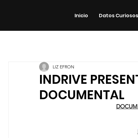
Inicio
Datos Curioso
Todas las entradas
Estrenos
Noticias
Datos Cur
LIZ EFRON
Promos
Teatro
Plataformas
Entrevistas
INDRIVE PRESEN
DOCUMENTAL
DOCUME