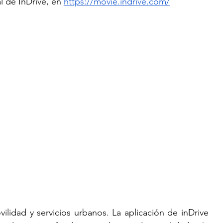
 de InDrive, en 
https://movie.indrive.com/
ilidad y servicios urbanos. La aplicación de inDrive 