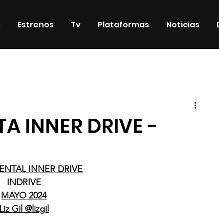
s
Estrenos
Tv
Plataformas
Noticias
iosos
DVD & Blu-Ray
Eventos
Eventos especiales
TA INNER DRIVE -
NTAL INNER DRIVE
INDRIVE
MAYO 2024
Liz Gil @lizgil