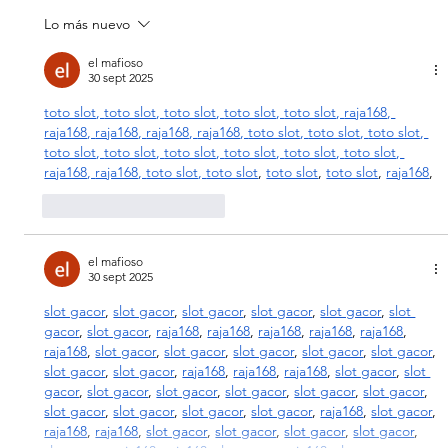
Lo más nuevo
SIX FLAGS MEXICO - HEROES Y
VILLANOS
el mafioso
30 sept 2025
toto slot
, 
toto slot
, 
toto slot
, 
toto slot
, 
toto slot
, 
raja168
, 
raja168
, 
raja168
, 
raja168
, 
raja168
, 
toto slot
, 
toto slot
, 
toto slot
, 
toto slot
, 
toto slot
, 
toto slot
, 
toto slot
, 
toto slot
, 
toto slot
, 
raja168
, 
raja168
, 
toto slot
, 
toto slot
, 
toto slot
, 
toto slot
, 
raja168
,
Me gusta
Reaccionar
el mafioso
30 sept 2025
slot gacor
, 
slot gacor
, 
slot gacor
, 
slot gacor
, 
slot gacor
, 
slot 
gacor
, 
slot gacor
, 
raja168
, 
raja168
, 
raja168
, 
raja168
, 
raja168
, 
raja168
, 
slot gacor
, 
slot gacor
, 
slot gacor
, 
slot gacor
, 
slot gacor
, 
slot gacor
, 
slot gacor
, 
raja168
, 
raja168
, 
raja168
, 
slot gacor
, 
slot 
gacor
, 
slot gacor
, 
slot gacor
, 
slot gacor
, 
slot gacor
, 
slot gacor
, 
slot gacor
, 
slot gacor
, 
slot gacor
, 
slot gacor
, 
raja168
, 
slot gacor
, 
raja168
, 
raja168
, 
slot gacor
, 
slot gacor
, 
slot gacor
, 
slot gacor
, 