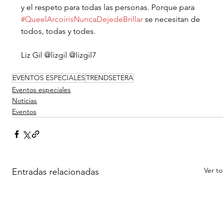
y el respeto para todas las personas. Porque para 
#QueelArcoírisNuncaDejedeBrillar
 se necesitan de 
todos, todas y todes. 
Liz Gil @lizgil @lizgil7
EVENTOS ESPECIALES
TRENDSETERA
Eventos especiales
Noticias
Eventos
Ver t
Entradas relacionadas