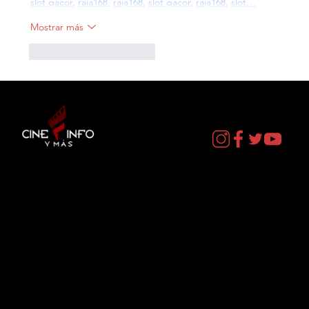
slot gacor
, 
raja168
, 
raja168
, 
slot gacor
, 
raja168
, 
slot…
Mostrar más
Me gusta
Reaccionar
Contacto
cineinformacion@gmail.com