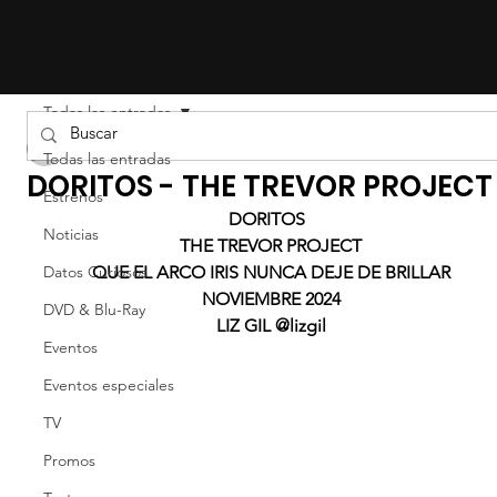
Todas las entradas
Liz Gil
Todas las entradas
DORITOS - THE TREVOR PROJECT
Estrenos
DORITOS  
Noticias
THE TREVOR PROJECT
Datos Curiosos
QUE EL ARCO IRIS NUNCA DEJE DE BRILLAR
NOVIEMBRE 2024
DVD & Blu-Ray
LIZ GIL @lizgil
Eventos
Eventos especiales
TV
Promos