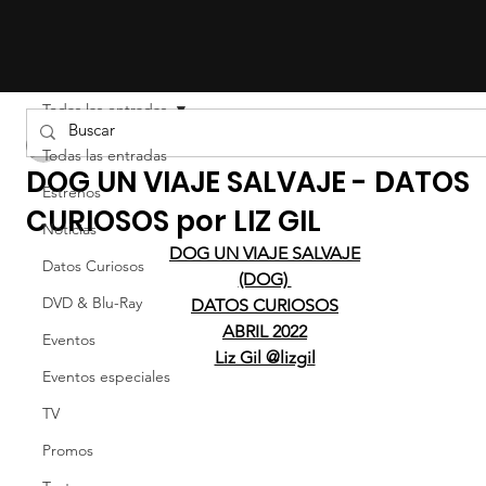
Todas las entradas
Liz Gil
Todas las entradas
DOG UN VIAJE SALVAJE - DATOS
Estrenos
CURIOSOS por LIZ GIL
Noticias
DOG UN VIAJE SALVAJE
Datos Curiosos
(DOG) 
DVD & Blu-Ray
DATOS CURIOSOS
ABRIL 2022
Eventos
Liz Gil @lizgil
Eventos especiales
TV
Promos