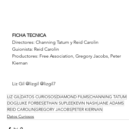
FICHA TECNICA
Directores: Channing Tatum y Reid Carolin
Guionista: Reid Carolin
Productores: Free Association, Gregory Jacobs, Peter 
Kiernan
Liz Gil @lizgil @lizgil7
LIZ GIL
DATOS CURIOSOS
DIAMOND FILMS
CHANNING TATUM
DOG
LUKE FORBES
ETHAN SUPLEE
KEVIN NASH
JANE ADAMS
REID CAROLIN
GREGORY JACOBS
PETER KIERNAN
Datos Curiosos