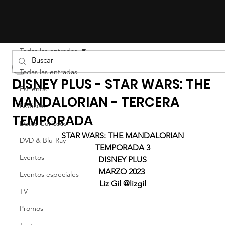
Todas las entradas
LIZ EFRON
Todas las entradas
DISNEY PLUS - STAR WARS: THE
Estrenos
MANDALORIAN - TERCERA
Noticias
TEMPORADA
Datos Curiosos
STAR WARS: THE MANDALORIAN
DVD & Blu-Ray
TEMPORADA 3
Eventos
DISNEY PLUS
MARZO 2023 
Eventos especiales
Liz Gil @lizgil
TV
Promos