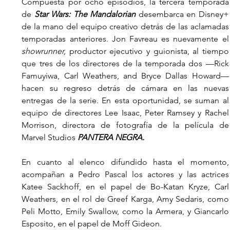
Compuesta por ocho episodios, la tercera temporada 
de 
Star Wars: The Mandalorian
 desembarca en Disney+ 
de la mano del equipo creativo detrás de las aclamadas 
temporadas anteriores. Jon Favr
showrunner, 
productor ejecutivo y guionista, al tiempo 
que tres de los directores de la temporada dos —Rick 
Famuyiwa, Carl Weathers, and Bryce Dallas Howard— 
hacen su regreso detrás de cámara en las nuevas 
entregas de la serie. En esta oportunidad, se suman al 
equipo de directores Lee Isaac, Peter Ramsey y Rachel 
Morrison, directora de fotografía de la película de 
Marvel Studios 
PANTERA NEGRA.
En cuanto al elenco difundido hasta el momento, 
acompañan a Pedro Pascal los actores y las actrices 
Katee Sackhoff, en el papel de Bo-Katan Kryze, Carl 
Weathers, en el rol de Greef Karga, Amy Sedaris, como 
Peli Motto, Emily Swallow, como la Armera, y Giancarlo 
Esposito, en el papel de Moff Gideon. 