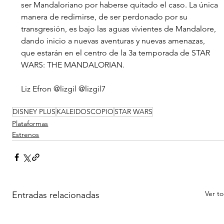
ser Mandaloriano por haberse quitado el caso. La única 
manera de redimirse, de ser perdonado por su 
transgresión, es bajo las aguas vivientes de Mandalore, 
dando inicio a nuevas aventuras y nuevas amenazas, 
que estarán en el centro de la 3a temporada de STAR 
WARS: THE MANDALORIAN.
Liz Efron @lizgil @lizgil7
DISNEY PLUS
KALEIDOSCOPIO
STAR WARS
Plataformas
Estrenos
Ver t
Entradas relacionadas