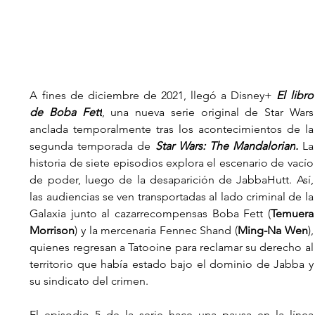
A fines de diciembre de 2021, llegó a Disney+ 
El libro 
de Boba Fett
, una nueva serie original de Star Wars 
anclada temporalmente tras los acontecimientos de la 
segunda temporada de 
Star Wars: The Mandalorian
. 
La 
historia de siete episodios explora el escenario de vacío 
de poder, luego de la desaparici
las audiencias se ven transportadas al lado criminal de la 
Galaxia junto al cazarrecompensas Boba Fett (
Temuera 
Morrison
) y la mercenaria Fennec Shand (
Ming-Na Wen
), 
quienes regresan a Tatooine para reclamar su derecho al 
territorio que había estado bajo el dominio de Jabba y 
su sindicato del crimen.
El episodio 5 de la serie hace una pausa en la línea 