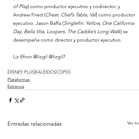
of Play
) como productor ejecutivo y codirector, y 
Andrew Fried (
Cheer, Chef’s Table, Val
) como productor 
ejecutivo. Jason Baffa (
Singlefin: Yellow, One California 
Day, Bella Vita, Loopers: The Caddie’s Long Walk
) se 
desempeña como director y productor ejecutivo.
Liz Efron @lizgil @lizgil7
DISNEY PLUS
KALEIDOSCOPIO
Plataformas
Estrenos
Ver t
Entradas relacionadas