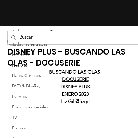
Todas las entradas
LIZ EFRON
Todas las entradas
DISNEY PLUS - BUSCANDO LAS
Estrenos
OLAS - DOCUSERIE
Noticias
BUSCANDO LAS OLAS 
Datos Curiosos
DOCUSERIE
DVD & Blu-Ray
DISNEY PLUS
ENERO 2023
Eventos
Liz Gil @lizgil
Eventos especiales
TV
Promos