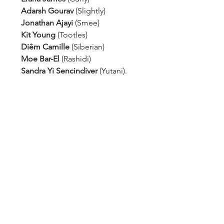
Adarsh Gourav
 (Slightly)
Jonathan Ajayi
 (Smee)
Kit Young
 (Tootles)
Diêm Camille
 (Siberian)
Moe Bar-El
 (Rashidi) 
Sandra Yi Sencindiver
 (Yutani).