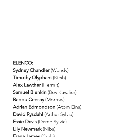
ELENCO: 
Sydney Chandler
 (Wendy)
Timothy Olyphant
 (Kirsh)
Alex Lawther
 (Hermit)
Samuel Blenkin
 (Boy Kavalier)
Babou Ceesay
 (Morrow)
Adrian Edmondson
 (Atom Eins)
David Rysdahl
 (Arthur Sylvia)
Essie Davis
 (Dame Sylvia)
Lily Newmark
 (Nibs)
Erana James
 (Curly)