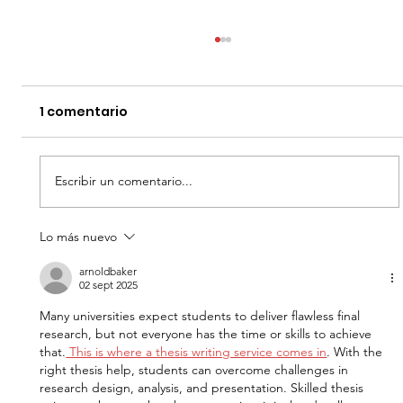
1 comentario
Escribir un comentario...
Lo más nuevo
EL DIA D: BAJO PRESION - DATOS
CURIOSOS por LIZ GIL
arnoldbaker
02 sept 2025
Many universities expect students to deliver flawless final 
research, but not everyone has the time or skills to achieve 
that.
 This is where a thesis writing service comes in
. With the 
right thesis help, students can overcome challenges in 
research design, analysis, and presentation. Skilled thesis 