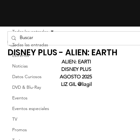
Todas las entradas
Liz Gil
Todas las entradas
DISNEY PLUS - ALIEN: EARTH
Estrenos
ALIEN: EARTI
Noticias
DISNEY PLUS
Datos Curiosos
AGOSTO 2025 
LIZ GIL @lizgil
DVD & Blu-Ray
Eventos
Eventos especiales
TV
Promos