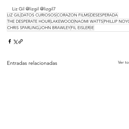
Liz Gil @lizgil @lizgil7
LIZ GIL
DATOS CURIOSOS
CORAZON FILMS
DESESPERADA
THE DESPERATE HOUR
LAKEWOOD
NAOMI WATTS
PHILLIP NOY
CHRIS SPARLING
JOHN BRAWLEY
FIL EISLER
IE
Ver t
Entradas relacionadas