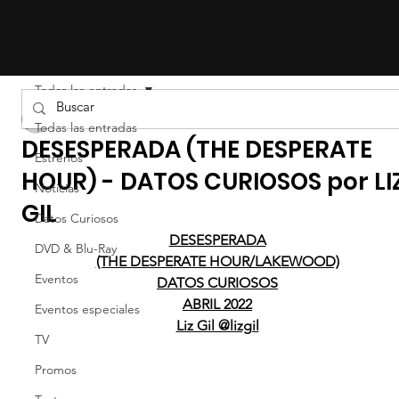
Todas las entradas
Liz Gil
Todas las entradas
DESESPERADA (THE DESPERATE
Estrenos
HOUR) - DATOS CURIOSOS por LI
Noticias
GIL
Datos Curiosos
DESESPERADA
DVD & Blu-Ray
(THE DESPERATE HOUR/LAKEWOOD)
Eventos
DATOS CURIOSOS
ABRIL 2022
Eventos especiales
Liz Gil @lizgil
TV
Promos