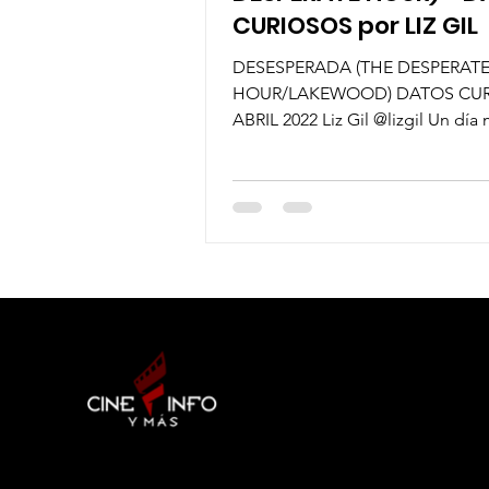
CURIOSOS por LIZ GIL
DESESPERADA (THE DESPERAT
HOUR/LAKEWOOD) DATOS CU
ABRIL 2022 Liz Gil @lizgil Un día 
sale a correr, AMY CARR trata de..