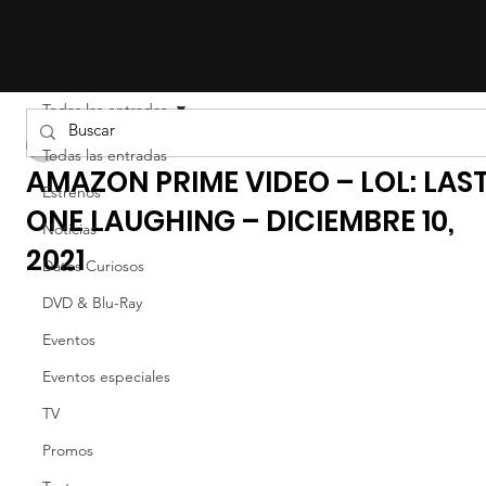
Todas las entradas
Liz Gil
Todas las entradas
AMAZON PRIME VIDEO – LOL: LAS
Estrenos
ONE LAUGHING – DICIEMBRE 10,
Noticias
2021
Datos Curiosos
DVD & Blu-Ray
Eventos
Eventos especiales
TV
Promos