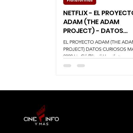
Plataformas
NETFLIX - EL PROYECT
ADAM (THE ADAM
PROJECT) - DATOS
CURIOSOS por LIZ GIL
EL PROYECTO ADAM (THE AD
PROJECT) DATOS CURIOSOS M
2022 Liz Gil @lizgil Un piloto que
el tiempo hace equipo con su ver