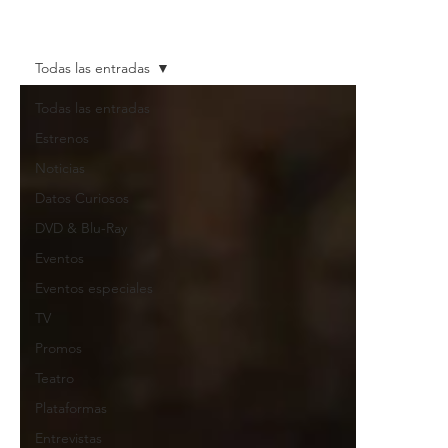
Todas las entradas
Todas las entradas
Estrenos
Noticias
Datos Curiosos
DVD & Blu-Ray
Eventos
Eventos especiales
TV
Promos
Teatro
Plataformas
Entrevistas