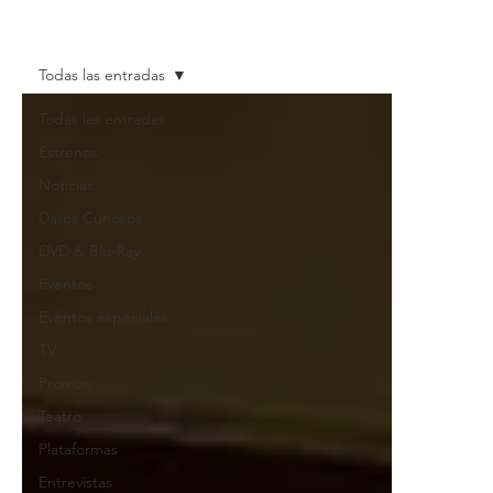
Todas las entradas
Todas las entradas
Estrenos
Noticias
Datos Curiosos
DVD & Blu-Ray
Eventos
Eventos especiales
TV
Promos
Teatro
Plataformas
Entrevistas