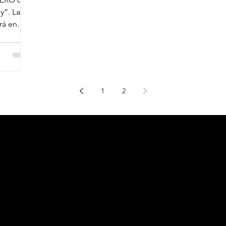
y”. La
rá en
1
2
Me
Cont
nú
o