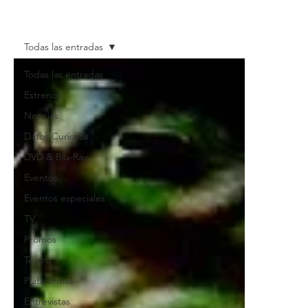
Todas las entradas
Todas las entradas
Estrenos
Noticias
Datos Curiosos
DVD & Blu-Ray
Eventos
Eventos especiales
TV
Promos
Teatro
Plataformas
Entrevistas