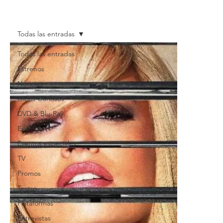
Todas las entradas
Todas las entradas
Estrenos
Noticias
Datos Curiosos
DVD & Blu-Ray
Eventos
Eventos especiales
TV
Promos
Teatro
Plataformas
Entrevistas