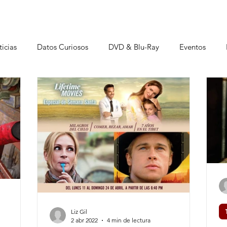
icias
Datos Curiosos
DVD & Blu-Ray
Eventos
istas
Liz Gil
2 abr 2022
4 min de lectura