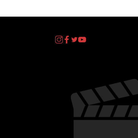
act
il.com