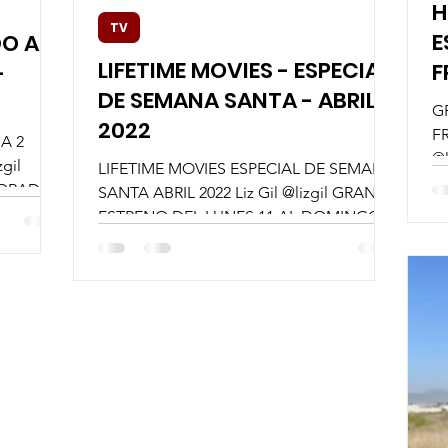
H
TV
E
DO A
LIFETIME MOVIES - ESPECIAL
F
-
DE SEMANA SANTA - ABRIL
G
2022
F
A 2
@
gil
LIFETIME MOVIES ESPECIAL DE SEMANA
E
PORADA
SANTA ABRIL 2022 Liz Gil @lizgil GRAN
LU
 DE
ESTRENO DEL LUNES 11 AL DOMINGO
24 DE ABRIL DESDE LAS 18:40PM...