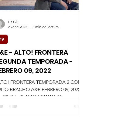
Liz Gil
25 ene 2022
3 min de lectura
TV
&E - ALTO! FRONTERA
EGUNDA TEMPORADA -
EBRERO 09, 2022
LTO! FRONTERA TEMPORADA 2 CON
ULIO BRACHO A&E FEBRERO 09, 2022
z Gil @lizgil ALTO FRONTERA -
EGUNDA TEMPORADA GRAN
TRENO:...