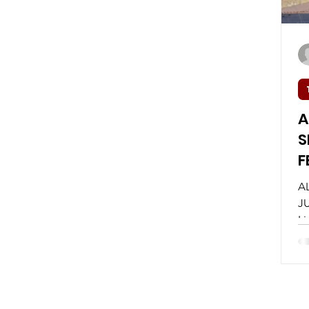
A
S
F
A
J
Li
S
ES