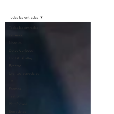
Todas las entradas
Todas las entradas
Estrenos
Noticias
Datos Curiosos
DVD & Blu-Ray
Eventos
Eventos especiales
TV
Promos
Teatro
Plataformas
Entrevistas