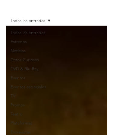
Todas las entradas
Todas las entradas
Estrenos
Noticias
Datos Curiosos
DVD & Blu-Ray
Eventos
Eventos especiales
TV
Promos
Teatro
Plataformas
Entrevistas