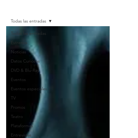
Todas las entradas
Todas las entradas
Estrenos
Noticias
Datos Curiosos
DVD & Blu-Ray
Eventos
Eventos especiales
TV
Promos
Teatro
Plataformas
Entrevistas