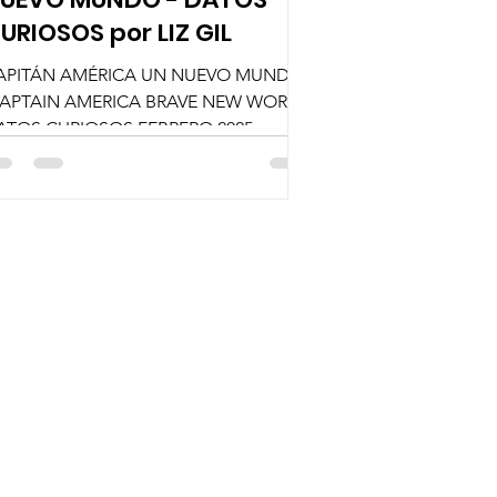
URIOSOS por LIZ GIL
APITÁN AMÉRICA UN NUEVO MUNDO
CAPTAIN AMERICA BRAVE NEW WORLD)
ATOS CURIOSOS FEBRERO 2025
RVEL STUDIO LIZ GIL @lizgil Tras
unirse...