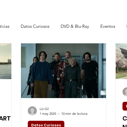
icias
Datos Curiosos
DVD & Blu-Ray
Eventos
istas
Liz Gil
1 may 2025
10 min de lectura
ART -
C
N
Datos Curiosos