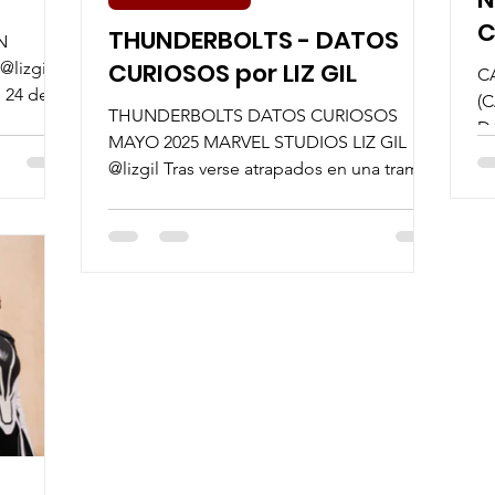
C
THUNDERBOLTS - DATOS
N
CURIOSOS por LIZ GIL
@lizgil
C
l 24 de
(
THUNDERBOLTS DATOS CURIOSOS
D
MAYO 2025 MARVEL STUDIOS LIZ GIL
MA
@lizgil Tras verse atrapados en una trampa
re
mortal tendida por Valentina...