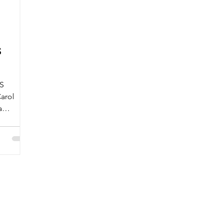
S
S
arol
a
.