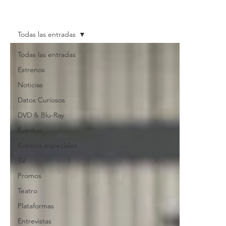
Todas las entradas
Todas las entradas
Estrenos
Noticias
Datos Curiosos
DVD & Blu-Ray
Eventos
Eventos especiales
TV
Promos
Teatro
Plataformas
Entrevistas