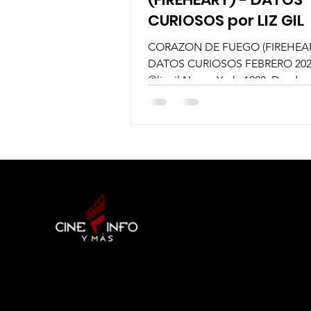
CURIOSOS por LIZ GIL
CORAZON DE FUEGO (FIREHEA
DATOS CURIOSOS FEBRERO 2022 
@lizgil Nueva York, 1920. Desde 
una niña, Georgia Nolan había...