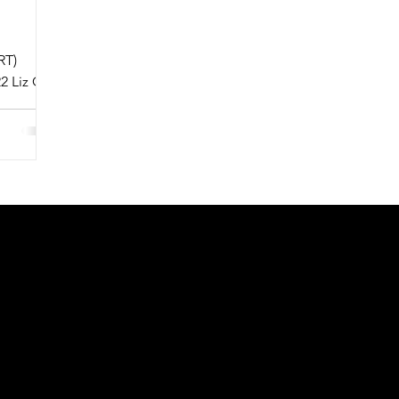
RT)
Liz Gil
que era
Me
Cont
nú
o