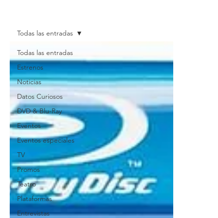
Todas las entradas
Todas las entradas
Estrenos
Noticias
Datos Curiosos
DVD & Blu-Ray
Eventos
Eventos especiales
TV
Promos
Teatro
Plataformas
Entrevistas