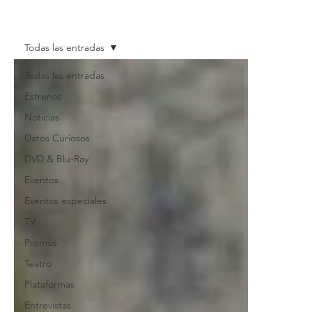
Todas las entradas
Todas las entradas
Estrenos
Noticias
Datos Curiosos
DVD & Blu-Ray
Eventos
Eventos especiales
TV
Promos
Teatro
Plataformas
Entrevistas