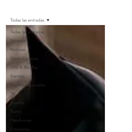
Todas las entradas
Todas las entradas
Estrenos
Noticias
Datos Curiosos
DVD & Blu-Ray
Eventos
Eventos especiales
TV
Promos
Teatro
Plataformas
Entrevistas