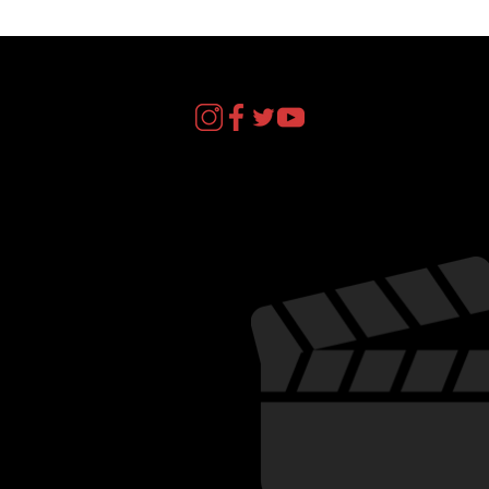
act
il.com