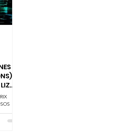
NES
NS) -
LIZ
RIX
OSOS
on
samos a