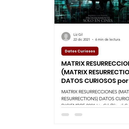
Liz Gil
22 dic 2021
6 min de lectura
Datos Curiosos
MATRIX RESURRECCIO
(MATRIX RESURRECTIO
DATOS CURIOSOS por 
GIL
MATRIX RESURRECCIONES (MAT
RESURRECTIONS) DATOS CURI
DICIEMBRE 2021 Liz Gil @lizgil C
MATRIX RESURRECCIONES regre
un...