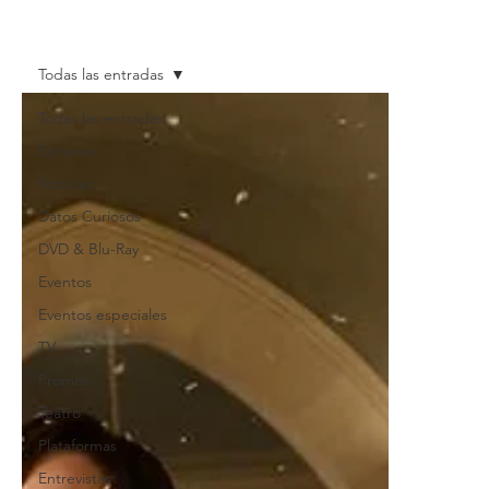
Todas las entradas
Todas las entradas
Estrenos
Noticias
Datos Curiosos
DVD & Blu-Ray
Eventos
Eventos especiales
TV
Promos
Teatro
Plataformas
Entrevistas