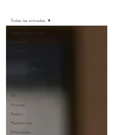
Todas las entradas
Todas las entradas
Estrenos
Noticias
Datos Curiosos
DVD & Blu-Ray
Eventos
Eventos especiales
TV
Promos
Teatro
Plataformas
Entrevistas