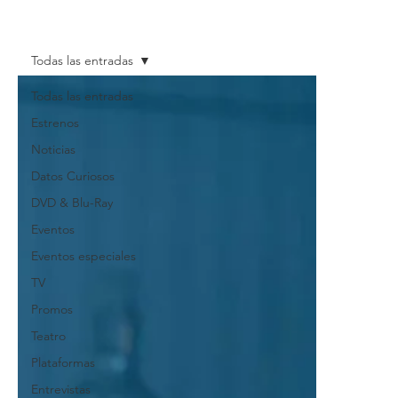
Todas las entradas
Todas las entradas
Estrenos
Noticias
Datos Curiosos
DVD & Blu-Ray
Eventos
Eventos especiales
TV
Promos
Teatro
Plataformas
Entrevistas