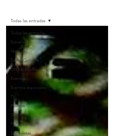
Todas las entradas
Todas las entradas
Estrenos
Noticias
Datos Curiosos
DVD & Blu-Ray
Eventos
Eventos especiales
TV
Promos
Teatro
Plataformas
Entrevistas