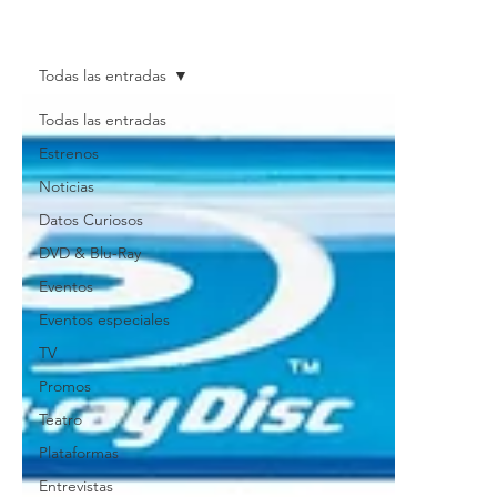
Todas las entradas
Todas las entradas
Estrenos
Noticias
Datos Curiosos
DVD & Blu-Ray
Eventos
Eventos especiales
TV
Promos
Teatro
Plataformas
Entrevistas