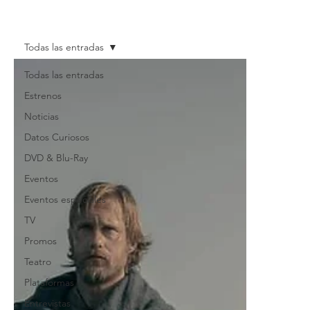
Todas las entradas
Todas las entradas
Estrenos
Noticias
Datos Curiosos
DVD & Blu-Ray
Eventos
Eventos especiales
TV
Promos
Teatro
Plataformas
Entrevistas