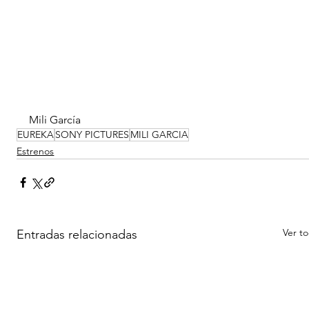
Mili García
EUREKA
SONY PICTURES
MILI GARCIA
Estrenos
Ver t
Entradas relacionadas