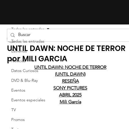
Todas las entradas
Mily Garcia
Todas las entradas
UNTIL DAWN: NOCHE DE TERROR
Estrenos
por MILI GARCIA
Noticias
UNTIL DAWN: NOCHE DE TERROR
Datos Curiosos
(UNTIL DAWN)
DVD & Blu-Ray
RESEÑA
SONY PICTURES
Eventos
ABRIL 2025
Eventos especiales
Mili García
TV
Promos