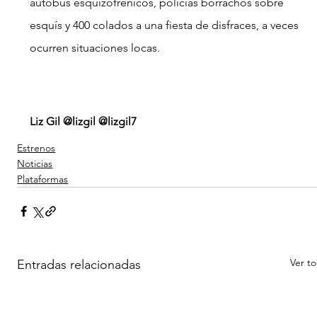
autobús esquizofrénicos, policías borrachos sobre 
esquís y 400 colados a una fiesta de disfraces, a veces 
ocurren situaciones locas.
Liz Gil @lizgil @lizgil7
Estrenos
Noticias
Plataformas
Ver t
Entradas relacionadas