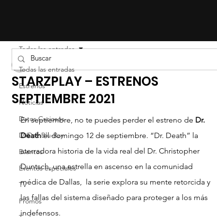
Todas las entradas
Liz Gil
Todas las entradas
STARZPLAY – ESTRENOS
Estrenos
SEPTIEMBRE 2021
Noticias
Datos Curiosos
En septiembre, no te puedes perder el estreno de 
Dr. 
DVD & Blu-Ray
Death
 el domingo 12 de septiembre. “Dr. Death” la 
aterradora historia de la vida real del Dr. Christopher 
Eventos
Duntsch, una estrella en ascenso en la comunidad 
Eventos especiales
médica de Dallas,  la serie explora su mente retorcida y 
TV
las fallas del sistema diseñado para proteger a los más 
Promos
indefensos.