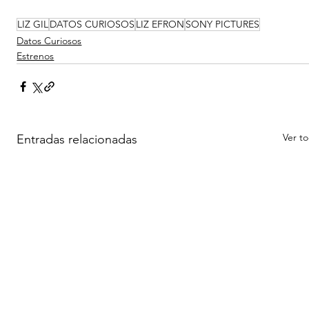
LIZ GIL
DATOS CURIOSOS
LIZ EFRON
SONY PICTURES
Datos Curiosos
Estrenos
Ver t
Entradas relacionadas