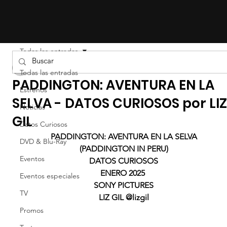
Todas las entradas
Liz Gil
Todas las entradas
PADDINGTON: AVENTURA EN LA
Estrenos
SELVA - DATOS CURIOSOS por LI
Noticias
GIL
Datos Curiosos
PADDINGTON: AVENTURA EN LA SELVA
DVD & Blu-Ray
(PADDINGTON IN PERU)
Eventos
DATOS CURIOSOS
ENERO 2025 
Eventos especiales
SONY PICTURES
TV
LIZ GIL @lizgil
Promos