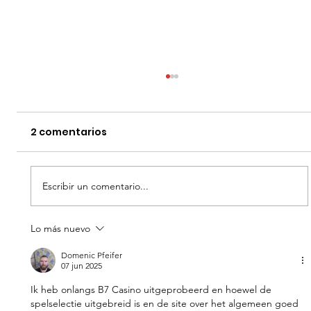
2 comentarios
Escribir un comentario...
Lo más nuevo
LA MUERTE DE ROBIN HOOD - DATOS
CURIOSOS por LIZ GIL
Domenic Pfeifer
07 jun 2025
Ik heb onlangs B7 Casino uitgeprobeerd en hoewel de 
spelselectie uitgebreid is en de site over het algemeen goed 