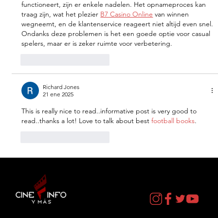
functioneert, zijn er enkele nadelen. Het opnameproces kan 
traag zijn, wat het plezier 
B7 Casino Online
 van winnen 
wegneemt, en de klantenservice reageert niet altijd even snel. 
Ondanks deze problemen is het een goede optie voor casual 
spelers, maar er is zeker ruimte voor verbetering.
Me gusta
Reaccionar
Richard Jones
21 ene 2025
This is really nice to read..informative post is very good to 
read..thanks a lot! Love to talk about best 
football books
.
Me gusta
Reaccionar