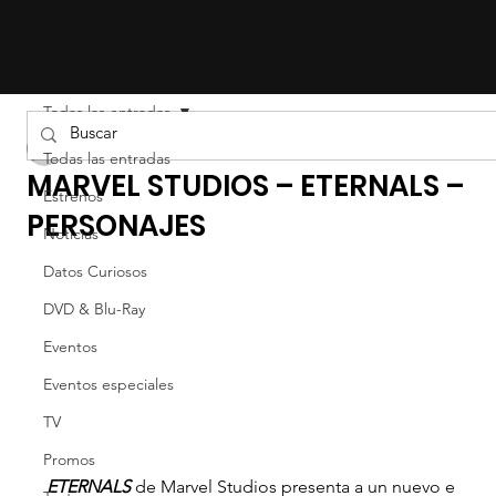
Todas las entradas
Liz Gil
Todas las entradas
MARVEL STUDIOS – ETERNALS –
Estrenos
PERSONAJES
Noticias
Datos Curiosos
DVD & Blu-Ray
Eventos
Eventos especiales
TV
Promos
ETERNALS 
de Marvel Studios presenta a un nuevo e 