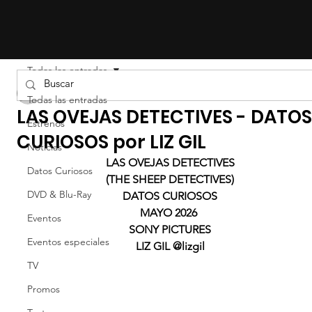
Todas las entradas
Liz Gil
Todas las entradas
LAS OVEJAS DETECTIVES - DATO
Estrenos
CURIOSOS por LIZ GIL
Noticias
LAS OVEJAS DETECTIVES
Datos Curiosos
(THE SHEEP DETECTIVES)
DVD & Blu-Ray
DATOS CURIOSOS
MAYO 2026 
Eventos
SONY PICTURES
Eventos especiales
LIZ GIL @lizgil
TV
Promos