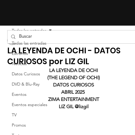
Todas las entradas
Liz Gil
Todas las entradas
LA LEYENDA DE OCHI - DATOS
Estrenos
CURIOSOS por LIZ GIL
Noticias
LA LEYENDA DE OCHI
Datos Curiosos
(THE LEGEND OF OCHI)
DVD & Blu-Ray
DATOS CURIOSOS
ABRIL 2025 
Eventos
ZIMA ENTERTAINMENT
Eventos especiales
LIZ GIL @lizgil
TV
Promos