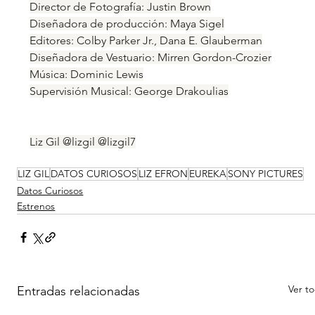
Director de Fotografía: Justin Brown
Diseñadora de producción: Maya Sigel
Editores: Colby Parker Jr., Dana E. Glauberman
Diseñadora de Vestuario: Mirren Gordon-Crozier
Música: Dominic Lewis
Supervisión Musical: George Drakoulias
Liz Gil @lizgil @lizgil7
LIZ GIL
DATOS CURIOSOS
LIZ EFRON
EUREKA
SONY PICTURES
Datos Curiosos
Estrenos
Ver t
Entradas relacionadas