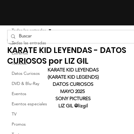
Todas las entradas
Liz Gil
Todas las entradas
KARATE KID LEYENDAS - DATOS
Estrenos
CURIOSOS por LIZ GIL
Noticias
KARATE KID LEYENDAS
Datos Curiosos
(KARATE KID LEGENDS)
DVD & Blu-Ray
DATOS CURIOSOS
MAYO 2025 
Eventos
SONY PICTURES
Eventos especiales
LIZ GIL @lizgil
TV
Promos