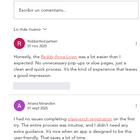
Escribir un comentario...
Lo más nuevo
EL DIA D: BAJO PRESION - DATOS
CURIOSOS por LIZ GIL
Robberted peteer
01 nov 2025
Honestly, the 
Reddy Anna Login
 was a lot easier than I 
expected. No unnecessary pop-ups or slow pages, just a 
clean and quick process. It’s the kind of experience that leaves 
a good impression.
Me gusta
Reaccionar
Ariana Mirandon
01 sept 2025
I had no issues completing 
playinexch registration
 on the first 
try. The entire process was intuitive, and I didn’t need any 
extra guidance. It’s nice when an app is designed to be this 
user-friendly. That saves a lot of time.