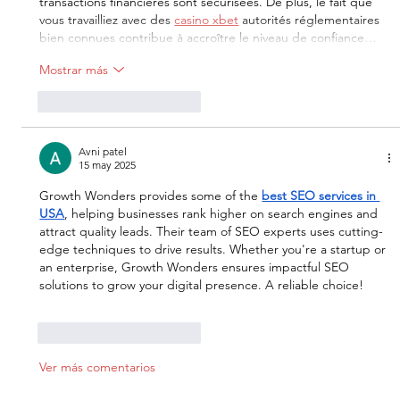
transactions financières sont sécurisées. De plus, le fait que 
vous travailliez avec des 
casino xbet
 autorités réglementaires 
bien connues contribue à accroître le niveau de confiance…
Mostrar más
Me gusta
Reaccionar
Avni patel
15 may 2025
Growth Wonders provides some of the 
best SEO services in 
USA
, helping businesses rank higher on search engines and 
attract quality leads. Their team of SEO experts uses cutting-
edge techniques to drive results. Whether you're a startup or 
an enterprise, Growth Wonders ensures impactful SEO 
solutions to grow your digital presence. A reliable choice!
Me gusta
Reaccionar
Ver más comentarios